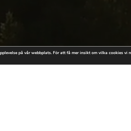
pplevelse på vår webbplats. För att få mer insikt om vilka cookies vi n
if Ågren
re läkande
r till att stödja din andliga och personliga utveckling