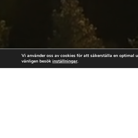
Vi använder oss av cookies för att säkerställa en optimal u
vänligen besök
inställningar
.
Le
Andligt växande och in
Jag erbjuder en rad tjänster som syfta